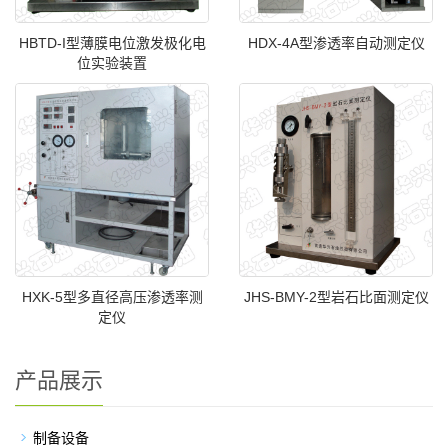
HBTD-I型薄膜电位激发极化电
HDX-4A型渗透率自动测定仪
位实验装置
HXK-5型多直径高压渗透率测
JHS-BMY-2型岩石比面测定仪
定仪
产品展示
制备设备