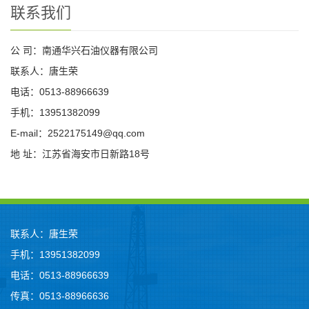
联系我们
公 司：南通华兴石油仪器有限公司
联系人：唐生荣
电话：0513-88966639
手机：13951382099
E-mail：2522175149@qq.com
地 址：江苏省海安市日新路18号
联系人：唐生荣
手机：13951382099
电话：0513-88966639
传真：0513-88966636