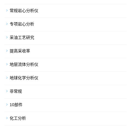
常规岩心分析仪
专项岩心分析
采油工艺研究
提高采收率
地层流体分析仪
地球化学分析仪
非常规
10部件
化工分析