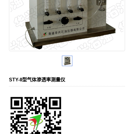
STY-II型气体渗透率测量仪