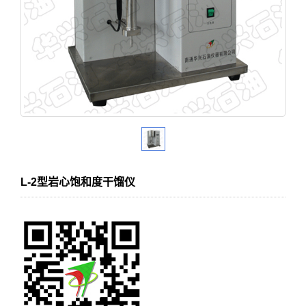
L-2型岩心饱和度干馏仪